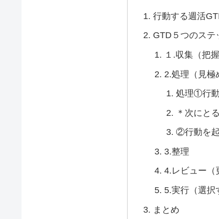
行動する週活GT
GTD５つのステ
１.収集（把
2.処理（見極
処理①行
＊次にと
②行動を
3.整理
4.レビュー
5.実行（選択
まとめ