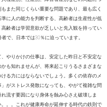
別もまた同じくらい重要な問題であり、最も広く
基準に人の能力を判断する、高齢者は生産性が低
、高齢者は学習意欲が乏しいと先入観を持ってい
齢者で、日本では30％に迫っています。
て、やりかけの仕事は、安定した昨日と不安定な
のかも知れませんが、将来起こりうるさまざまな
つける力にはならないでしょう。多くの依存のメ
事」がストレス発散になっても、やがて複雑な問
垂れ流す要因になり身体を蝕み心さえ破壊しま
い。。。これが健康寿命が延伸する時代の鉄則で