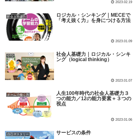
2023.02.19
ロジカル・シンキング｜MECEで
社会人基礎力
「考え抜く力」を身につける方法
2023.01.09
社会人基礎力｜ロジカル・シンキ
GTD
ング（logical thinking）
2023.01.07
人生100年時代の社会人基礎力３
チームで働く力
つの能力／12の能力要素＋３つの
視点
2023.01.06
サービスの条件
自己マスタリー