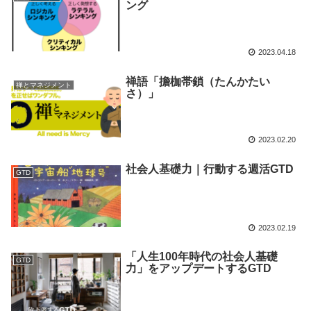
ング
2023.04.18
禅語「擔枷帯鎖（たんかたい
禅とマネジメント
さ）」
2023.02.20
社会人基礎力｜行動する週活GTD
GTD
2023.02.19
「人生100年時代の社会人基礎
GTD
力」をアップデートするGTD