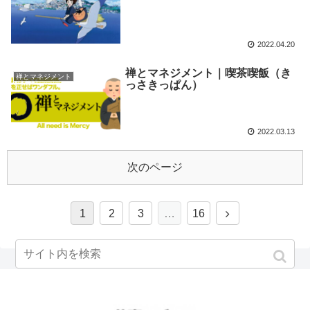
2022.04.20
禅とマネジメント｜喫茶喫飯（き
禅とマネジメント
っさきっぱん）
2022.03.13
次のページ
1
2
3
…
16